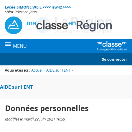
Panneau de gestion des cookies
Lycée SIMONE WEIL <<<< lsw42 >>>>
Menu de la rubrique
Contenu
Saint-Priest en Jarez
MENU
Se connecter
Vous êtes ici :
Accueil
›
AIDE sur l'ENT
›
AIDE sur l'ENT
Données personnelles
Modifiée le mardi 22 juin 2021 10:59