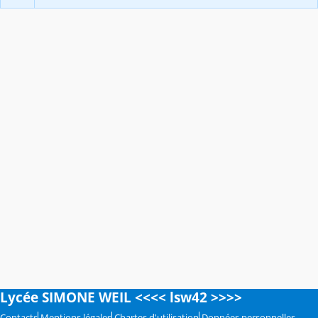
Lycée SIMONE WEIL <<<< lsw42 >>>>
Contacts
Mentions légales
Chartes d'utilisation
Données personnelles