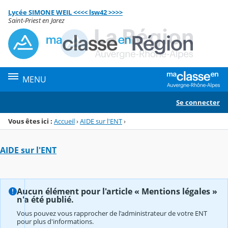
Panneau de gestion des cookies
Lycée SIMONE WEIL <<<< lsw42 >>>>
Menu de la rubrique
Contenu
Saint-Priest en Jarez
MENU
Se connecter
Vous êtes ici :
Accueil
›
AIDE sur l'ENT
›
AIDE sur l'ENT
Aucun élément pour l'article « Mentions légales »
n'a été publié.
Vous pouvez vous rapprocher de l'administrateur de votre ENT
pour plus d'informations.