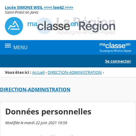
Panneau de gestion des cookies
Lycée SIMONE WEIL <<<< lsw42 >>>>
Menu de la rubrique
Contenu
Saint-Priest en Jarez
MENU
Se connecter
Vous êtes ici :
Accueil
›
DIRECTION-ADMINISTRATION
›
DIRECTION-ADMINISTRATION
Données personnelles
Modifiée le mardi 22 juin 2021 10:59