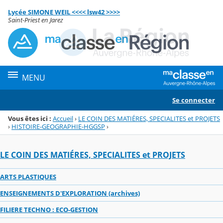
Panneau de gestion des cookies
Lycée SIMONE WEIL <<<< lsw42 >>>>
Menu de la rubrique
Contenu
Saint-Priest en Jarez
MENU
Se connecter
Vous êtes ici :
Accueil
›
LE COIN DES MATIÉRES, SPECIALITES et PROJETS
›
HISTOIRE-GEOGRAPHIE-HGGSP
›
LE COIN DES MATIÉRES, SPECIALITES et PROJETS
ARTS PLASTIQUES
ENSEIGNEMENTS D'EXPLORATION (archives)
FILIERE TECHNO : ECO-GESTION