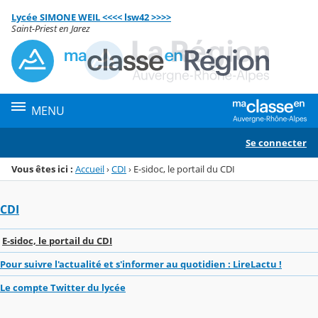
Panneau de gestion des cookies
Lycée SIMONE WEIL <<<< lsw42 >>>>
Menu de la rubrique
Contenu
Saint-Priest en Jarez
MENU
Se connecter
Vous êtes ici :
Accueil
›
CDI
›
E-sidoc, le portail du CDI
CDI
E-sidoc, le portail du CDI
Pour suivre l'actualité et s'informer au quotidien : LireLactu !
Le compte Twitter du lycée