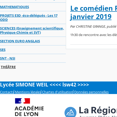
Le comédien P
MATHEMATIQUES
janvier 2019
PROJETS E3D -éco-délégués - Les 17
ODD
Par CHRISTINE GRANGE, publié le
SCIENCES (Enseignement scientifique,
Physique-Chimie et SVT)
1h30 de rencontre avec les élè
SECTION EURO ANGLAIS
SES
SNT - NSI
THÉÂTRE
Lycée SIMONE WEIL <<<< lsw42 >>>>
Contacts
Mentions légales
Chartes d'utilisation
Données personnelles