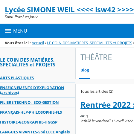
Panneau de gestion des cookies
Lycée SIMONE WEIL <<<< lsw42 >>>>
Menu de la rubrique
Contenu
Saint-Priest en Jarez
MENU
Vous êtes ici :
Accueil
›
LE COIN DES MATIÉRES, SPECIALITES et PROJETS
THÉÂTRE
LE COIN DES MATIÉRES,
SPECIALITES et PROJETS
Blog
ARTS PLASTIQUES
ENSEIGNEMENTS D'EXPLORATION
Tous les articles (2)
(archives)
Rentrée 2022 
FILIERE TECHNO : ECO-GESTION
FRANÇAIS-HLP-PHILOSOPHIE-FLS
1
Publié le vendredi 15 avril 2022
HISTOIRE-GEOGRAPHIE-HGGSP
LANGUES VIVANTES-Spé LLCE Anglais