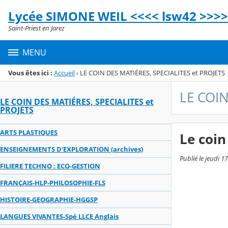
Panneau de gestion des cookies
Lycée SIMONE WEIL <<<< lsw42 >>>>
Menu de la rubrique
Contenu
Saint-Priest en Jarez
MENU
Vous êtes ici :
Accueil
›
LE COIN DES MATIÉRES, SPECIALITES et PROJETS
LE COIN
LE COIN DES MATIÉRES, SPECIALITES et
PROJETS
ARTS PLASTIQUES
Le coin
ENSEIGNEMENTS D'EXPLORATION (archives)
Publié le jeudi 1
FILIERE TECHNO : ECO-GESTION
FRANÇAIS-HLP-PHILOSOPHIE-FLS
HISTOIRE-GEOGRAPHIE-HGGSP
LANGUES VIVANTES-Spé LLCE Anglais