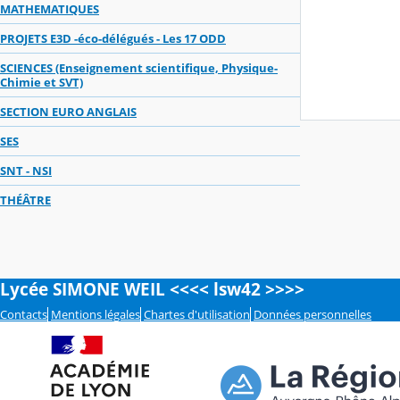
MATHEMATIQUES
PROJETS E3D -éco-délégués - Les 17 ODD
SCIENCES (Enseignement scientifique, Physique-
Chimie et SVT)
SECTION EURO ANGLAIS
SES
SNT - NSI
THÉÂTRE
Lycée SIMONE WEIL <<<< lsw42 >>>>
Contacts
Mentions légales
Chartes d'utilisation
Données personnelles