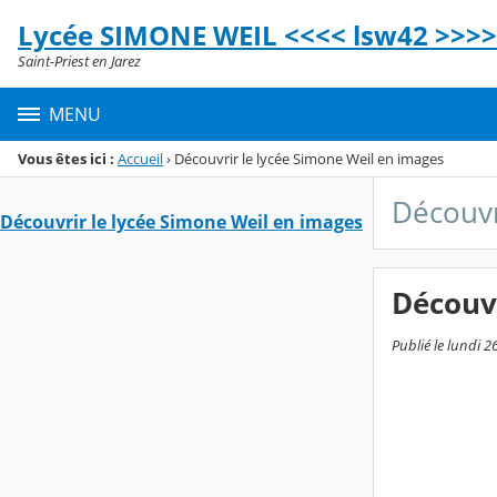
Panneau de gestion des cookies
Lycée SIMONE WEIL <<<< lsw42 >>>>
Menu de la rubrique
Contenu
Saint-Priest en Jarez
MENU
Vous êtes ici :
Accueil
›
Découvrir le lycée Simone Weil en images
Découvr
Découvrir le lycée Simone Weil en images
Découvr
Publié le lundi 2