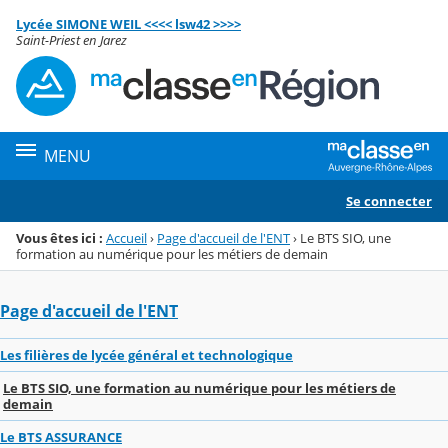
Panneau de gestion des cookies
Lycée SIMONE WEIL <<<< lsw42 >>>>
Menu de la rubrique
Contenu
Saint-Priest en Jarez
MENU
Se connecter
Vous êtes ici :
Accueil
›
Page d'accueil de l'ENT
›
Le BTS SIO, une
formation au numérique pour les métiers de demain
Page d'accueil de l'ENT
Les filières de lycée général et technologique
Le BTS SIO, une formation au numérique pour les métiers de
demain
Le BTS ASSURANCE