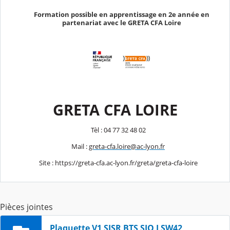
Formation possible en apprentissage en 2e année en
partenariat avec le GRETA CFA Loire
GRETA CFA
LOIRE
Tèl
:
04
77
32
48
02
Mail :
greta-cfa.loire@ac-
lyon.fr
Site
:
https://greta-cfa.ac-lyon.fr/greta/greta-cfa-
loire
Pièces jointes
Plaquette V1 SISR BTS SIO LSW42