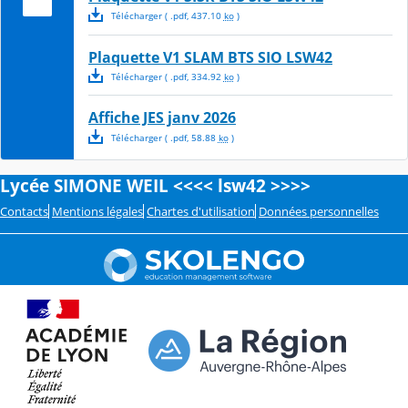
Télécharger
( .
pdf
,
437.10
ko
)
Plaquette V1 SLAM BTS SIO LSW42
Télécharger
( .
pdf
,
334.92
ko
)
Affiche JES janv 2026
Télécharger
( .
pdf
,
58.88
ko
)
Lycée SIMONE WEIL <<<< lsw42 >>>>
Contacts
Mentions légales
Chartes d'utilisation
Données personnelles