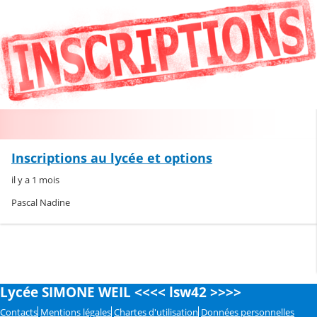
Inscriptions au lycée et options
il y a 1 mois
Pascal Nadine
Lycée SIMONE WEIL <<<< lsw42 >>>>
Contacts
Mentions légales
Chartes d'utilisation
Données personnelles