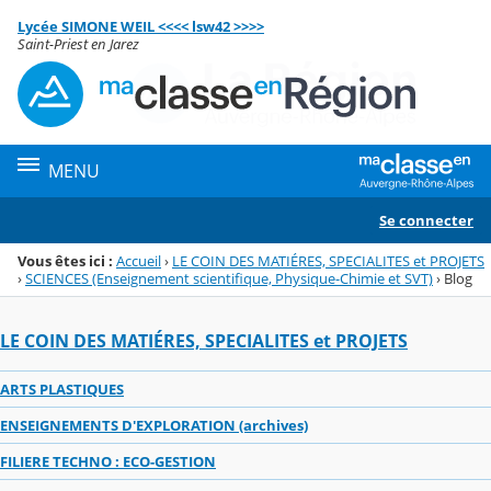
Panneau de gestion des cookies
Lycée SIMONE WEIL <<<< lsw42 >>>>
Menu de la rubrique
Contenu
Saint-Priest en Jarez
MENU
Se connecter
Vous êtes ici :
Accueil
›
LE COIN DES MATIÉRES, SPECIALITES et PROJETS
›
SCIENCES (Enseignement scientifique, Physique-Chimie et SVT)
›
Blog
LE COIN DES MATIÉRES, SPECIALITES et PROJETS
ARTS PLASTIQUES
ENSEIGNEMENTS D'EXPLORATION (archives)
FILIERE TECHNO : ECO-GESTION