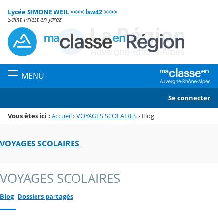
Panneau de gestion des cookies
Lycée SIMONE WEIL <<<< lsw42 >>>>
Menu de la rubrique
Contenu
Saint-Priest en Jarez
MENU
Se connecter
Vous êtes ici :
Accueil
›
VOYAGES SCOLAIRES
›
Blog
VOYAGES SCOLAIRES
VOYAGES SCOLAIRES
Blog
Dossiers partagés