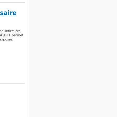
ssaire
 l'infirmière,
 l'AGASEF permet
 exposés.