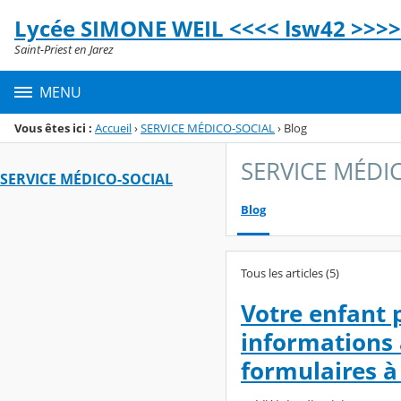
Panneau de gestion des cookies
Lycée SIMONE WEIL <<<< lsw42 >>>>
Menu de la rubrique
Contenu
Saint-Priest en Jarez
MENU
Vous êtes ici :
Accueil
›
SERVICE MÉDICO-SOCIAL
›
Blog
SERVICE MÉDI
SERVICE MÉDICO-SOCIAL
Blog
Tous les articles (5)
Votre enfant p
informations 
formulaires à