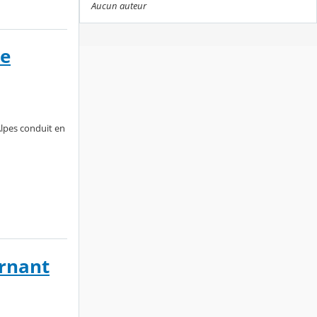
Aucun auteur
le
lpes conduit en
ernant