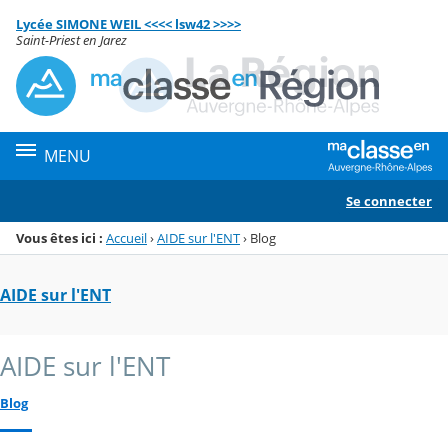
Panneau de gestion des cookies
Lycée SIMONE WEIL <<<< lsw42 >>>>
Menu de la rubrique
Contenu
Saint-Priest en Jarez
MENU
Se connecter
Vous êtes ici :
Accueil
›
AIDE sur l'ENT
›
Blog
AIDE sur l'ENT
AIDE sur l'ENT
Blog