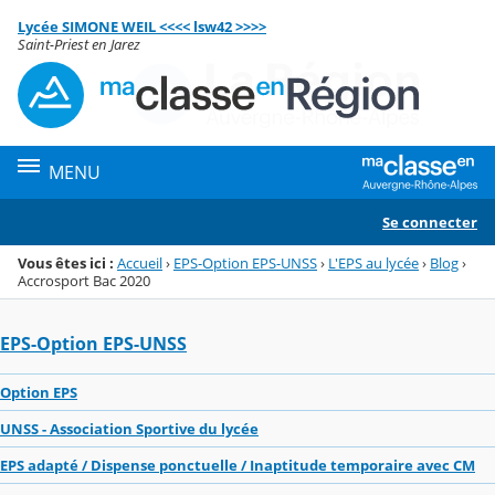
Panneau de gestion des cookies
Lycée SIMONE WEIL <<<< lsw42 >>>>
Menu de la rubrique
Contenu
Saint-Priest en Jarez
MENU
Se connecter
Vous êtes ici :
Accueil
›
EPS-Option EPS-UNSS
›
L'EPS au lycée
›
Blog
›
Accrosport Bac 2020
EPS-Option EPS-UNSS
Option EPS
UNSS - Association Sportive du lycée
EPS adapté / Dispense ponctuelle / Inaptitude temporaire avec CM