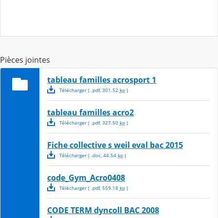
Pièces jointes
tableau familles acrosport 1
Télécharger
( .
pdf
,
301.52
ko
)
tableau familles acro2
Télécharger
( .
pdf
,
327.50
ko
)
Fiche collective s weil eval bac 2015
Télécharger
( .
doc
,
44.54
ko
)
code_Gym_Acro0408
Télécharger
( .
pdf
,
559.18
ko
)
CODE TERM dyncoll BAC 2008