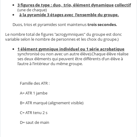
3 figures de type : duo, trio, élément dynamique
collectif
(une de chaque)
à la pyramide 3 étages avec l’ensemble du groupe.
Duos, trios et pyramides sont maintenus
trois secondes.
Le nombre total de figures "acrogymniques" du groupe est donc
variable selon le nombre de personnes et les choix du groupe.)
1 élément gymnique individuel ou 1 série acrobatique
synchronisé ou non avec un autre élève).Chaque élève réalise
ses deux éléments qui peuvent être différents d’un élève à
l’autre à l’intérieur du même groupe.
Famille des ATR :
A= ATR 1 jambe
B= ATR marqué (alignement visible)
C= ATR tenu 2 s
D= saut de main