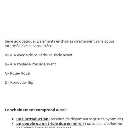
Série acrobatique (2 éléments enchaînés directement sans appui
intermédiaire et sans arrêt) :
A= ATR avec aide roulade- roulade avant
B= ATR roulade- roulade avant
C= Roue- Roue
D= Rondade- flip
L’enchaînement comprend aussi :
une introduction
(position de départ autre qu’une pyramide)
un double ou un triple duo en miroir
(
attention : double trio
non admis pour les groupes de 6)