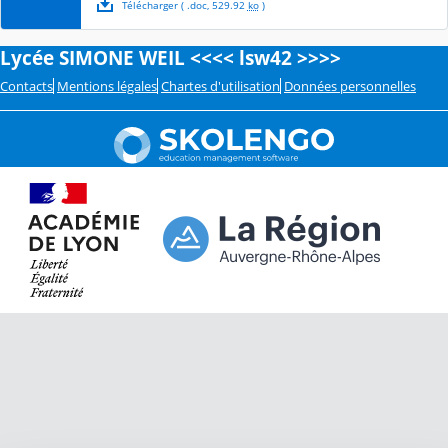
Télécharger
( .
doc
,
529.92
ko
)
Lycée SIMONE WEIL <<<< lsw42 >>>>
Contacts
Mentions légales
Chartes d'utilisation
Données personnelles