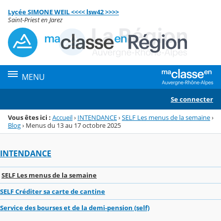
Panneau de gestion des cookies
Lycée SIMONE WEIL <<<< lsw42 >>>>
Menu de la rubrique
Contenu
Saint-Priest en Jarez
MENU
Se connecter
Vous êtes ici :
Accueil
›
INTENDANCE
›
SELF Les menus de la semaine
›
Blog
›
Menus du 13 au 17 octobre 2025
INTENDANCE
SELF Les menus de la semaine
SELF Créditer sa carte de cantine
Service des bourses et de la demi-pension (self)