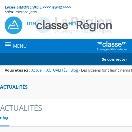
Panneau de gestion des cookies
Lycée SIMONE WEIL <<<< lsw42 >>>>
Menu de la rubrique
Contenu
Saint-Priest en Jarez
MENU
Se connecter
Vous êtes ici :
Accueil
›
ACTUALITÉS
›
Blog
›
Les lycéens font leur cinéma !
ACTUALITÉS
ACTUALITÉS
Blog