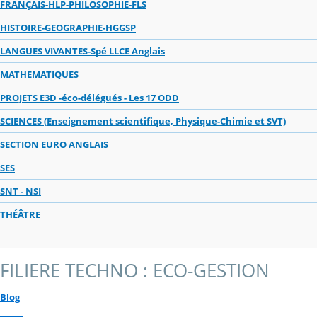
FRANÇAIS-HLP-PHILOSOPHIE-FLS
HISTOIRE-GEOGRAPHIE-HGGSP
LANGUES VIVANTES-Spé LLCE Anglais
MATHEMATIQUES
PROJETS E3D -éco-délégués - Les 17 ODD
SCIENCES (Enseignement scientifique, Physique-Chimie et SVT)
SECTION EURO ANGLAIS
SES
SNT - NSI
THÉÂTRE
FILIERE TECHNO : ECO-GESTION
Blog