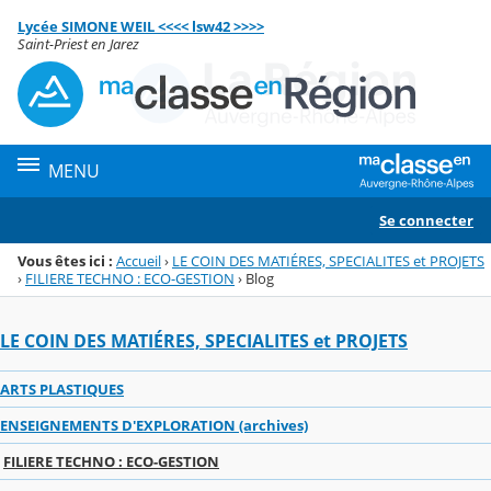
Panneau de gestion des cookies
Lycée SIMONE WEIL <<<< lsw42 >>>>
Menu de la rubrique
Contenu
Saint-Priest en Jarez
MENU
Se connecter
Vous êtes ici :
Accueil
›
LE COIN DES MATIÉRES, SPECIALITES et PROJETS
›
FILIERE TECHNO : ECO-GESTION
›
Blog
LE COIN DES MATIÉRES, SPECIALITES et PROJETS
ARTS PLASTIQUES
ENSEIGNEMENTS D'EXPLORATION (archives)
FILIERE TECHNO : ECO-GESTION