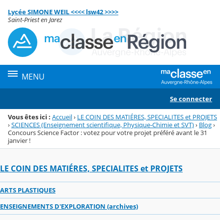
Panneau de gestion des cookies
Lycée SIMONE WEIL <<<< lsw42 >>>>
Menu de la rubrique
Contenu
Saint-Priest en Jarez
MENU
Se connecter
Vous êtes ici :
Accueil
›
LE COIN DES MATIÉRES, SPECIALITES et PROJETS
›
SCIENCES (Enseignement scientifique, Physique-Chimie et SVT)
›
Blog
›
Concours Science Factor : votez pour votre projet préféré avant le 31
janvier !
LE COIN DES MATIÉRES, SPECIALITES et PROJETS
ARTS PLASTIQUES
ENSEIGNEMENTS D'EXPLORATION (archives)